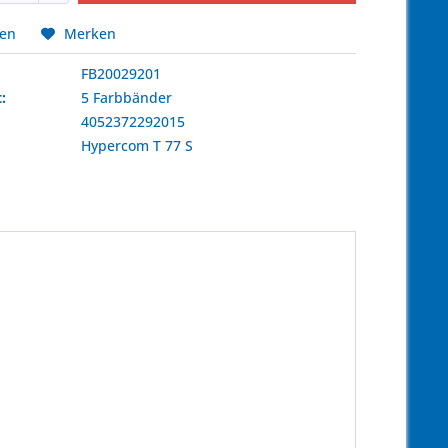
hen
Merken
FB20029201
:
5 Farbbänder
4052372292015
:
Hypercom
T 77 S