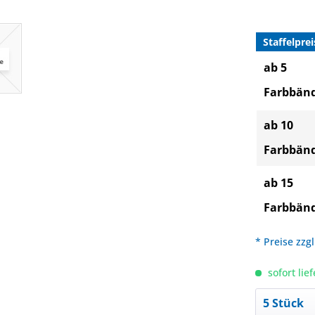
Staffelprei
ab 5
Farbbän
ab 10
Farbbän
ab 15
Farbbän
* Preise zzg
sofort lief