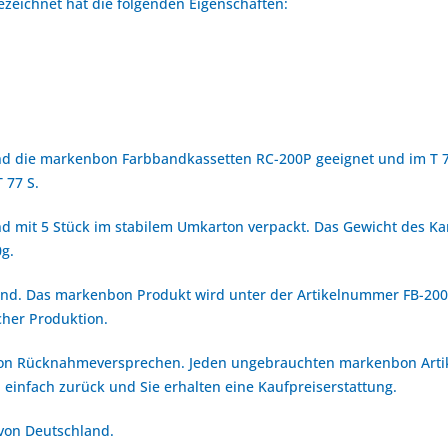
zeichnet hat die folgenden Eigenschaften:
d die markenbon Farbbandkassetten RC-200P geeignet und im T 77
 77 S.
 mit 5 Stück im stabilem Umkarton verpackt. Das Gewicht des Kar
0g.
hland. Das markenbon Produkt wird unter der Artikelnummer FB-20
her Produktion.
bon Rücknahmeversprechen. Jeden ungebrauchten markenbon Arti
 einfach zurück und Sie erhalten eine Kaufpreiserstattung.
 von Deutschland.