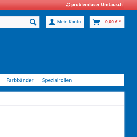
problemloser Umtausch
Mein Konto
0,00 € *
Farbbänder
Spezialrollen