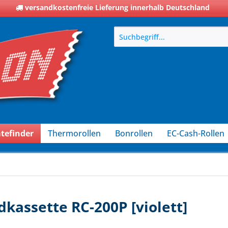
versandkostenfreie Lieferung innerhalb Deutschland
tefinder
Thermorollen
Bonrollen
EC-Cash-Rollen
kassette RC-200P [violett]