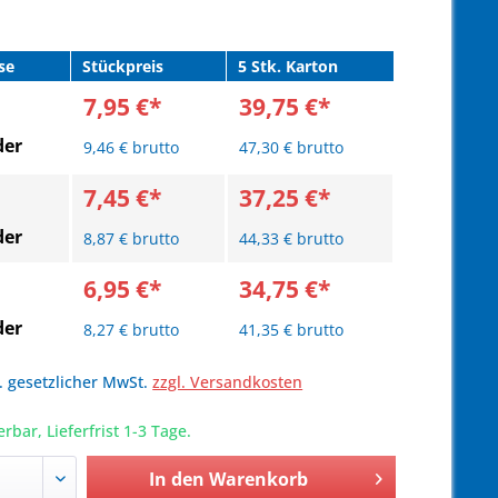
se
Stückpreis
5 Stk. Karton
7,95 €*
39,75 €*
der
9,46 € brutto
47,30 € brutto
7,45 €*
37,25 €*
der
8,87 € brutto
44,33 € brutto
6,95 €*
34,75 €*
der
8,27 € brutto
41,35 € brutto
l. gesetzlicher MwSt.
zzgl. Versandkosten
erbar, Lieferfrist 1-3 Tage.
In den
Warenkorb