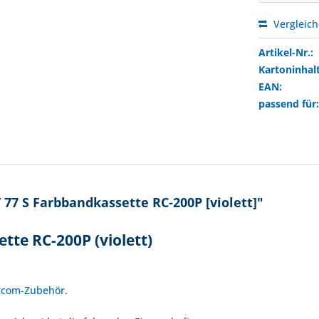
Vergleic
Artikel-Nr.:
Kartoninhalt
EAN:
passend für
7 S Farbbandkassette RC-200P [violett]"
te RC-200P (violett)
!
ercom-Zubehör.