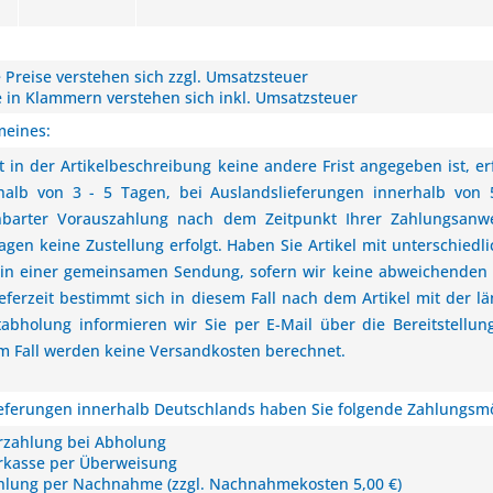
e Preise verstehen sich zzgl. Umsatzsteuer
e in Klammern verstehen sich inkl. Umsatzsteuer
meines:
t in der Artikelbeschreibung keine andere Frist angegeben ist, e
halb von 3 - 5 Tagen, bei Auslandslieferungen innerhalb von 
nbarter Vorauszahlung nach dem Zeitpunkt Ihrer Zahlungsanw
tagen keine Zustellung erfolgt. Haben Sie Artikel mit unterschiedli
in einer gemeinsamen Sendung, sofern wir keine abweichenden 
ieferzeit bestimmt sich in diesem Fall nach dem Artikel mit der lä
tabholung informieren wir Sie per E-Mail über die Bereitstellu
m Fall werden keine Versandkosten berechnet.
ieferungen innerhalb Deutschlands haben Sie folgende Zahlungsmö
rzahlung bei Abholung
rkasse per Überweisung
hlung per Nachnahme (zzgl. Nachnahmekosten 5,00 €)