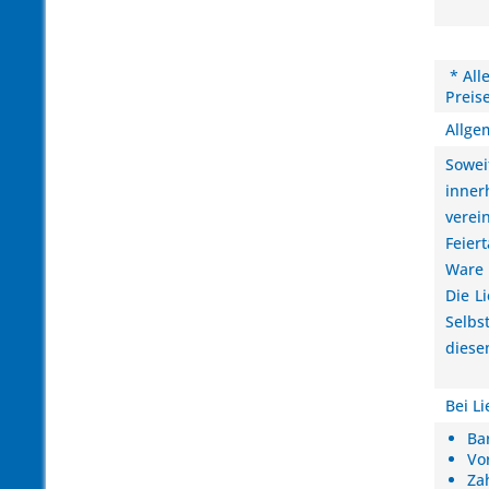
* All
Preis
Allge
Sowei
inner
verei
Feier
Ware 
Die L
Selbs
diese
Bei L
Ba
Vo
Za