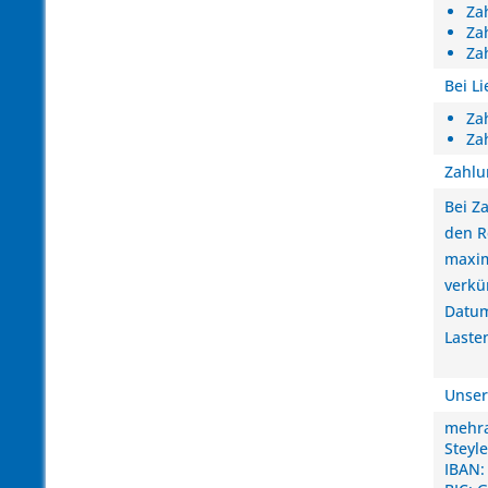
Za
Za
Za
Bei L
Za
Za
Zahlu
Bei Z
den R
maxim
verkü
Datum
Laste
Unser
mehr
Steyl
IBAN: