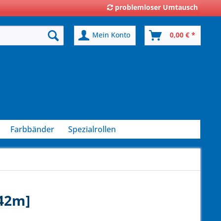
problemloser Umtausch
Mein Konto
0,00 € *
Farbbänder
Spezialrollen
[42m]