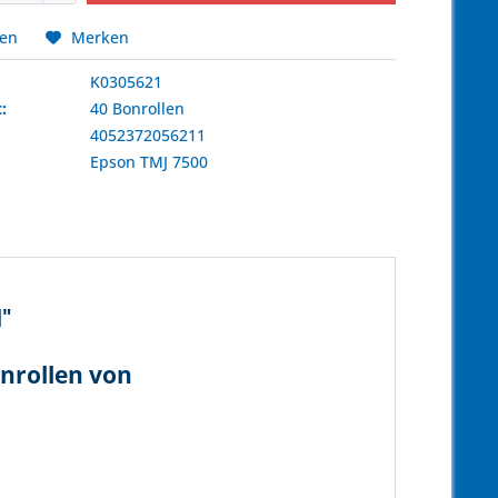
hen
Merken
K0305621
:
40 Bonrollen
4052372056211
:
Epson
TMJ 7500
]"
enrollen von