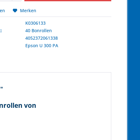
hen
Merken
K0306133
:
40 Bonrollen
4052372061338
:
Epson
U 300 PA
]"
enrollen von