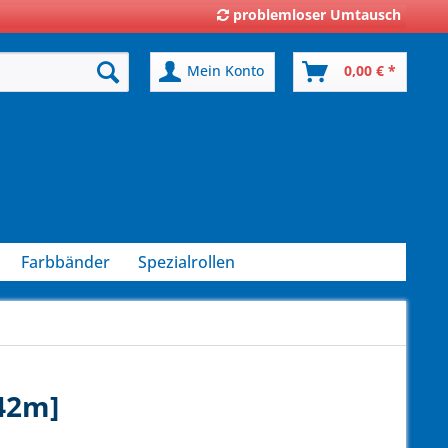
problemloser Umtausch
Mein Konto
0,00 € *
Farbbänder
Spezialrollen
[42m]