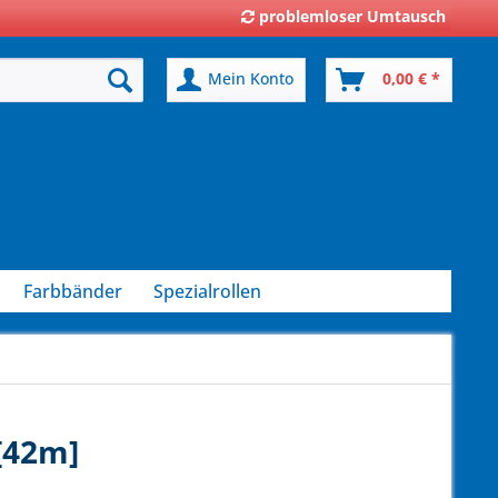
problemloser Umtausch
Mein Konto
0,00 € *
Farbbänder
Spezialrollen
 [42m]