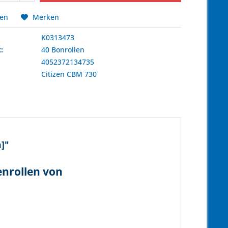
hen
Merken
K0313473
:
40 Bonrollen
4052372134735
:
Citizen
CBM 730
]"
enrollen von