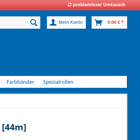
problemloser Umtausch
Mein Konto
0,00 € *
Farbbänder
Spezialrollen
 [44m]