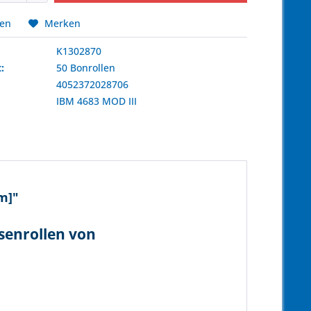
hen
Merken
K1302870
:
50 Bonrollen
4052372028706
:
IBM
4683 MOD III
m]"
ssenrollen von