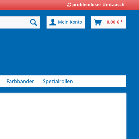
problemloser Umtausch
Mein Konto
0,00 € *
Farbbänder
Spezialrollen