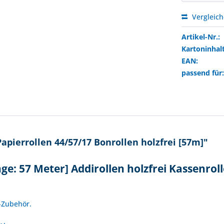
Vergleic
Artikel-Nr.:
Kartoninhalt
EAN:
passend für
pierrollen 44/57/17 Bonrollen holzfrei [57m]"
ge: 57 Meter] Addirollen holzfrei Kassenrol
!
o-Zubehör.