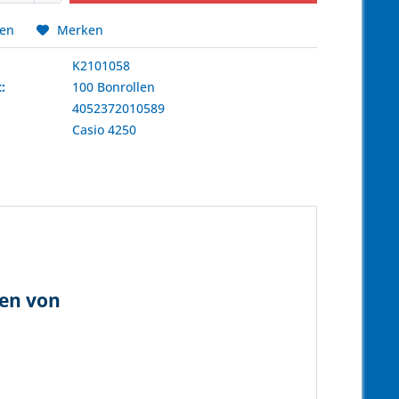
hen
Merken
K2101058
:
100 Bonrollen
4052372010589
:
Casio
4250
len von