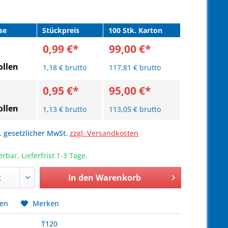
se
Stückpreis
100 Stk. Karton
0,99 €*
99,00 €*
llen
1,18 € brutto
117,81 € brutto
0,95 €*
95,00 €*
llen
1,13 € brutto
113,05 € brutto
l. gesetzlicher MwSt.
zzgl. Versandkosten
erbar, Lieferfrist 1-3 Tage.
In den
Warenkorb
hen
Merken
T120