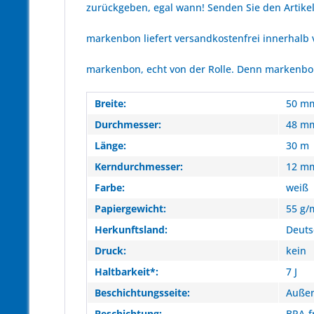
zurückgeben, egal wann! Senden Sie den Artikel
markenbon liefert versandkostenfrei innerhalb
markenbon, echt von der Rolle. Denn markenbon 
Breite:
50 m
Durchmesser:
48 m
Länge:
30 m
Kerndurchmesser:
12 m
Farbe:
weiß
Papiergewicht:
55 g/
Herkunftsland:
Deuts
Druck:
kein
Haltbarkeit*:
7 J
Beschichtungsseite:
Außen
Beschichtung:
BPA-f