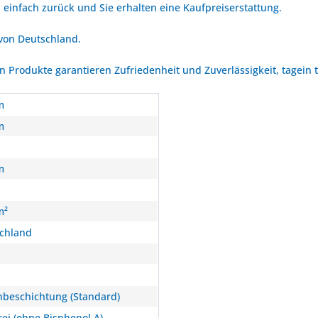
 einfach zurück und Sie erhalten eine Kaufpreiserstattung.
 von Deutschland.
Produkte garantieren Zufriedenheit und Zuverlässigkeit, tagein 
m
m
m
m²
chland
beschichtung (Standard)
rei (ohne Bisphenol A)