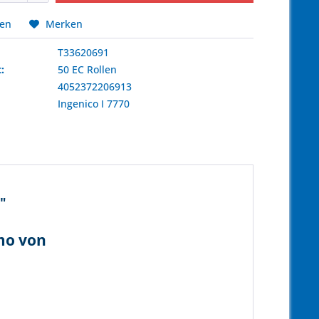
hen
Merken
T33620691
:
50 EC Rollen
4052372206913
:
Ingenico
I 7770
"
rmo von