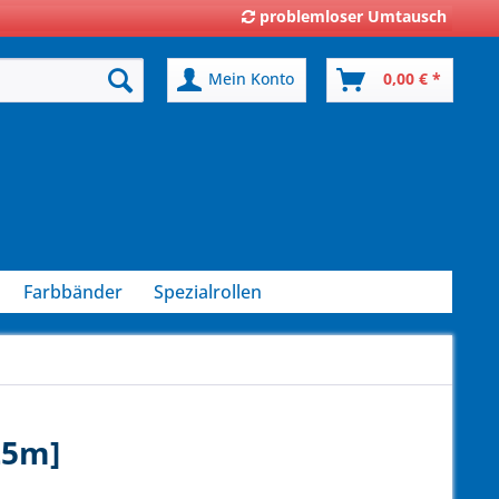
problemloser Umtausch
Mein Konto
0,00 € *
Farbbänder
Spezialrollen
25m]