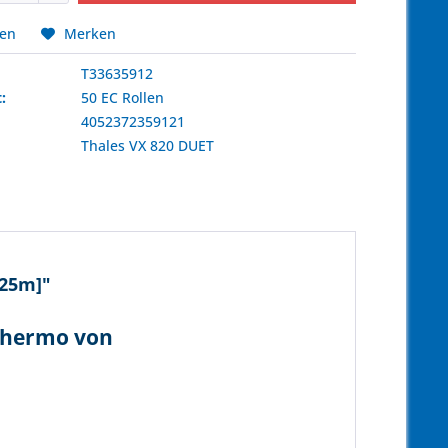
hen
Merken
T33635912
:
50 EC Rollen
4052372359121
:
Thales
VX 820 DUET
[25m]"
 thermo von