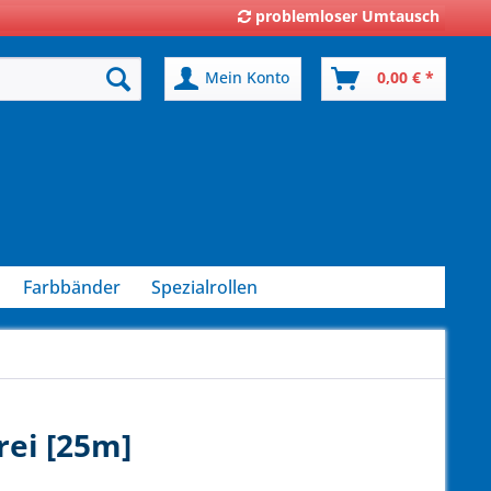
problemloser Umtausch
Mein Konto
0,00 € *
Farbbänder
Spezialrollen
rei [25m]