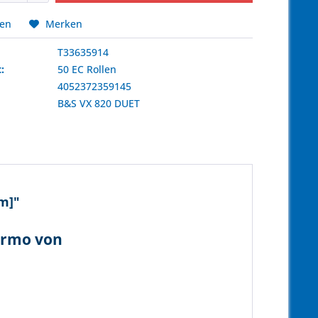
hen
Merken
T33635914
:
50 EC Rollen
4052372359145
:
B&S
VX 820 DUET
m]"
hermo von