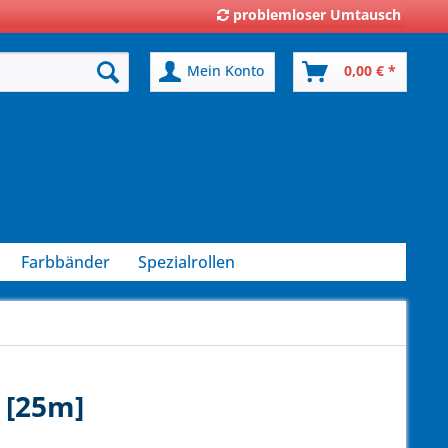
problemloser Umtausch
Mein Konto
0,00 € *
Farbbänder
Spezialrollen
 [25m]