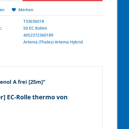
hen
Merken
T33636018
:
50 EC Rollen
4052372360189
:
Artema (Thales)
Artema Hybrid
nol A frei [25m]"
r] EC-Rolle thermo von