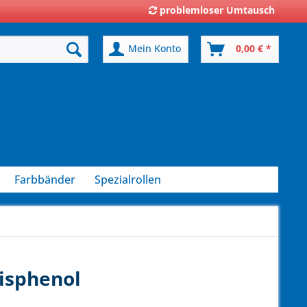
problemloser Umtausch
Mein Konto
0,00 € *
Farbbänder
Spezialrollen
Bisphenol