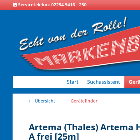
Servicetelefon: 02254 9416 - 250
Start
Suchassistent
Gerä
Übersicht
Gerätefinder
Artema (Thales) Artema H
A frei [25m]