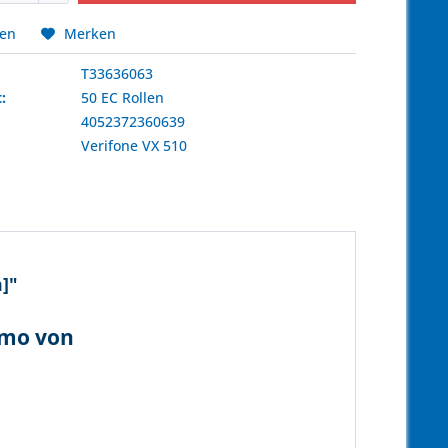
hen
Merken
T33636063
:
50 EC Rollen
4052372360639
:
Verifone
VX 510
]"
rmo von