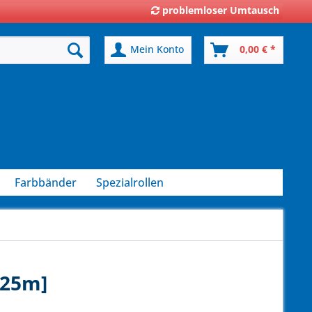
problemloser Umtausch
Mein Konto
0,00 € *
Farbbänder
Spezialrollen
[25m]