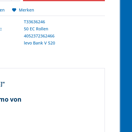
hen
Merken
T33636246
:
50 EC Rollen
4052372362466
:
levo Bank
V 520
]"
rmo von