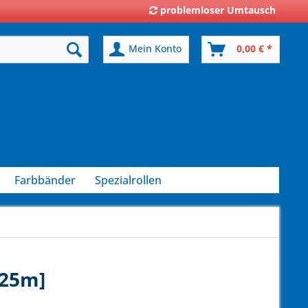
problemloser Umtausch
Mein Konto
0,00 € *
Farbbänder
Spezialrollen
[25m]