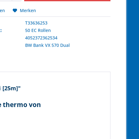
hen
Merken
T33636253
:
50 EC Rollen
4052372362534
:
BW Bank
VX 570 Dual
i [25m]"
le thermo von