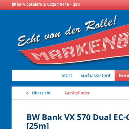
Servicetelefon: 02254 9416 - 250
Start
Suchassistent
Gerä
Übersicht
Gerätefinder
BW Bank VX 570 Dual EC-C
[25m]