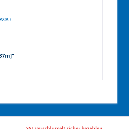
tagaus.
[37m]"
SSL verschlüsselt sicher bezahlen