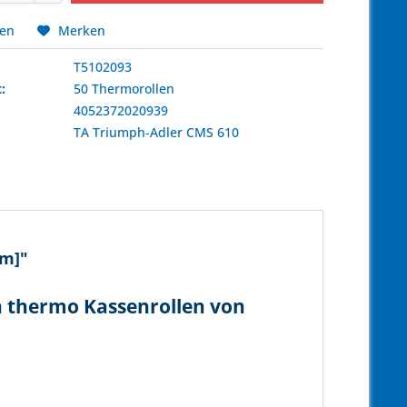
hen
Merken
T5102093
:
50 Thermorollen
4052372020939
:
TA Triumph-Adler
CMS 610
7m]"
n thermo Kassenrollen von