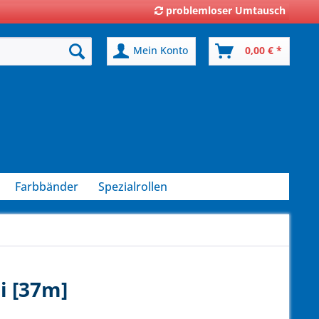
problemloser Umtausch
Mein Konto
0,00 € *
Farbbänder
Spezialrollen
i [37m]