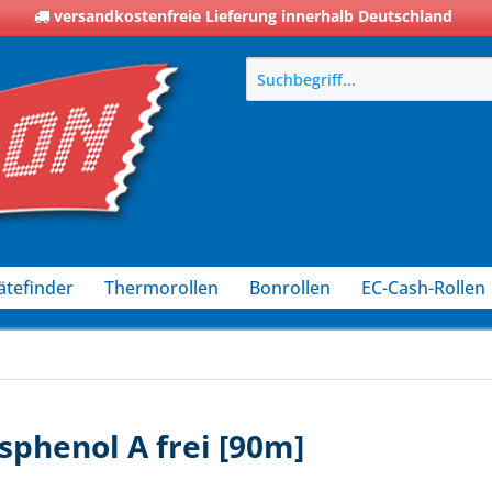
versandkostenfreie Lieferung innerhalb Deutschland
ätefinder
Thermorollen
Bonrollen
EC-Cash-Rollen
sphenol A frei [90m]