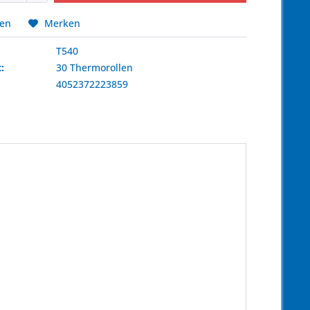
hen
Merken
T540
:
30 Thermorollen
4052372223859