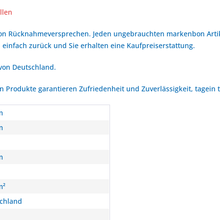
llen
bon Rücknahmeversprechen. Jeden ungebrauchten markenbon Arti
 einfach zurück und Sie erhalten eine Kaufpreiserstattung.
 von Deutschland.
Produkte garantieren Zufriedenheit und Zuverlässigkeit, tagein 
m
m
m
m²
chland