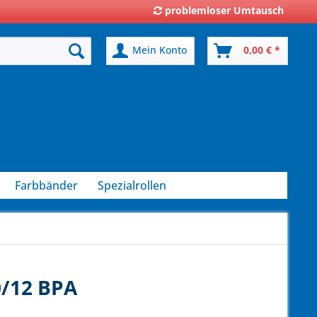
problemloser Umtausch
Mein Konto
0,00 € *
Farbbänder
Spezialrollen
0/12 BPA