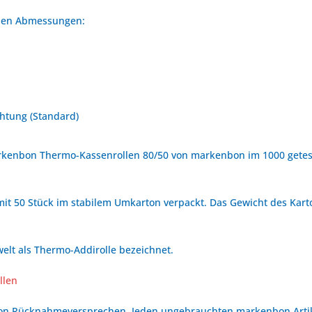
nden Abmessungen:
htung (Standard)
rkenbon Thermo-Kassenrollen 80/50 von markenbon im 1000 getest
it 50 Stück im stabilem Umkarton verpackt. Das Gewicht des Karton
elt als Thermo-Addirolle bezeichnet.
llen
bon Rücknahmeversprechen. Jeden ungebrauchten markenbon Arti