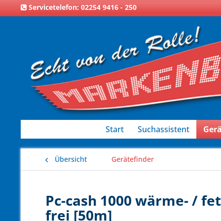
Servicetelefon: 02254 9416 - 250
Start
Suchassistent
Gerä
Übersicht
Gerätefinder
Pc-cash 1000 wärme- / fe
frei [50m]