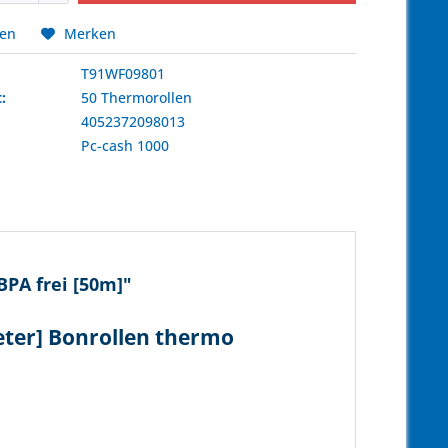
hen
Merken
T91WF09801
:
50 Thermorollen
4052372098013
:
Pc-cash
1000
BPA frei [50m]"
eter] Bonrollen thermo