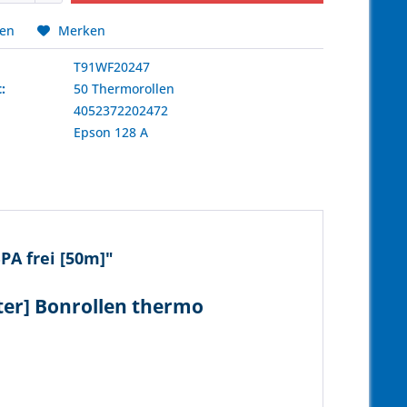
hen
Merken
T91WF20247
:
50 Thermorollen
4052372202472
:
Epson
128 A
PA frei [50m]"
ter] Bonrollen thermo