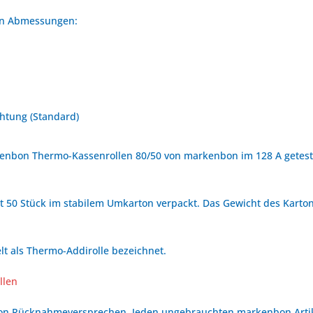
den Abmessungen:
htung (Standard)
enbon Thermo-Kassenrollen 80/50 von markenbon im 128 A geteste
t 50 Stück im stabilem Umkarton verpackt. Das Gewicht des Kartons
t als Thermo-Addirolle bezeichnet.
llen
bon Rücknahmeversprechen. Jeden ungebrauchten markenbon Arti