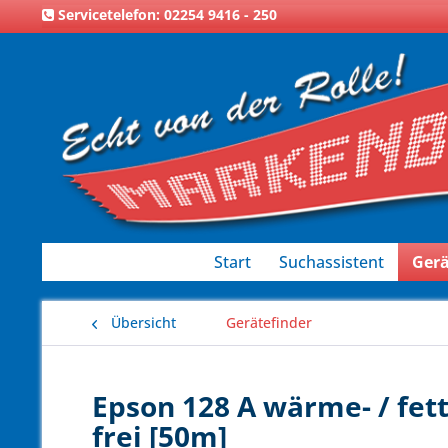
Servicetelefon: 02254 9416 - 250
Start
Suchassistent
Gerä
Übersicht
Gerätefinder
Epson 128 A wärme- / fet
frei [50m]