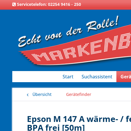
Servicetelefon: 02254 9416 - 250
Start
Suchassistent
Gerä
Übersicht
Gerätefinder
Epson M 147 A wärme- / f
BPA frei [50m]