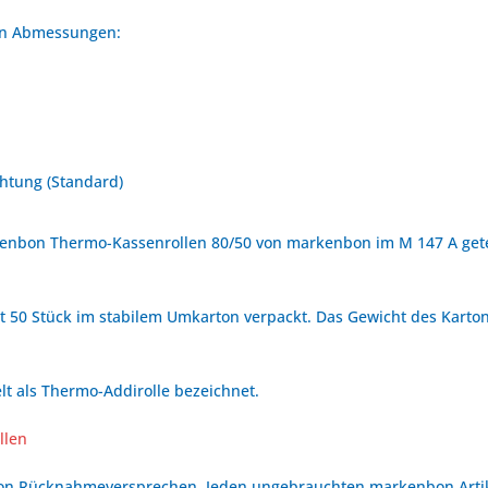
den Abmessungen:
htung (Standard)
enbon Thermo-Kassenrollen 80/50 von markenbon im M 147 A getes
t 50 Stück im stabilem Umkarton verpackt. Das Gewicht des Kartons
t als Thermo-Addirolle bezeichnet.
llen
bon Rücknahmeversprechen. Jeden ungebrauchten markenbon Arti