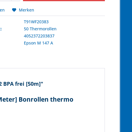
hen
Merken
T91WF20383
:
50 Thermorollen
4052372203837
:
Epson
M 147 A
 BPA frei [50m]"
Meter] Bonrollen thermo