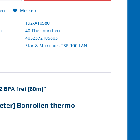
hen
Merken
T92-A10580
:
40 Thermorollen
4052372105803
:
Star & Micronics
TSP 100 LAN
 BPA frei [80m]"
Meter] Bonrollen thermo