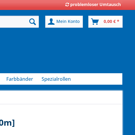
problemloser Umtausch
Mein Konto
0,00 € *
Farbbänder
Spezialrollen
80m]