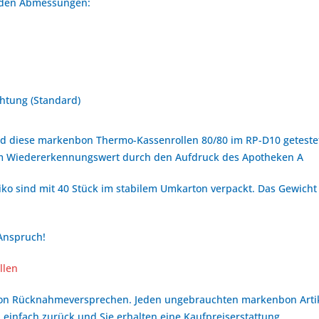
enden Abmessungen:
htung (Standard)
d diese markenbon Thermo-Kassenrollen 80/80 im RP-D10 getestet
em Wiedererkennungswert durch den Aufdruck des Apotheken A
ko sind mit 40 Stück im stabilem Umkarton verpackt. Das Gewicht 
 Anspruch!
llen
bon Rücknahmeversprechen. Jeden ungebrauchten markenbon Arti
 einfach zurück und Sie erhalten eine Kaufpreiserstattung.