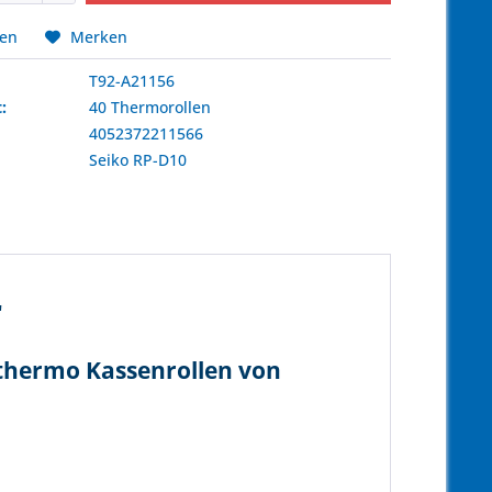
hen
Merken
T92-A21156
:
40 Thermorollen
4052372211566
:
Seiko
RP-D10
"
 thermo Kassenrollen von