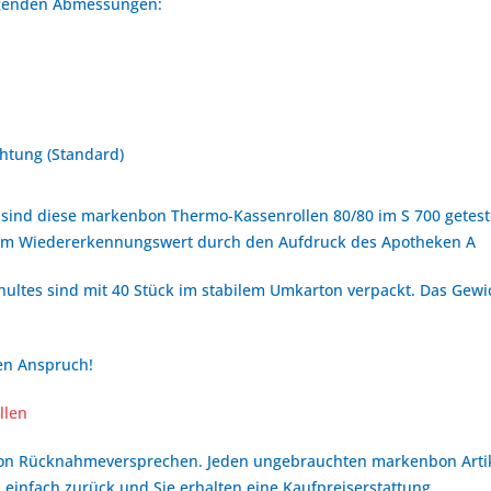
olgenden Abmessungen:
htung (Standard)
sind diese markenbon Thermo-Kassenrollen 80/80 im S 700 geteste
hem Wiedererkennungswert durch den Aufdruck des Apotheken A
ultes sind mit 40 Stück im stabilem Umkarton verpackt. Das Gewic
ren Anspruch!
llen
bon Rücknahmeversprechen. Jeden ungebrauchten markenbon Arti
 einfach zurück und Sie erhalten eine Kaufpreiserstattung.