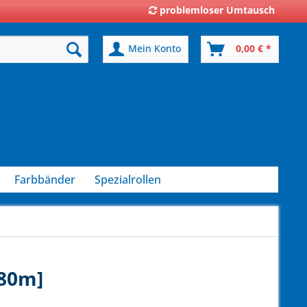
problemloser Umtausch
Mein Konto
0,00 € *
Farbbänder
Spezialrollen
[80m]