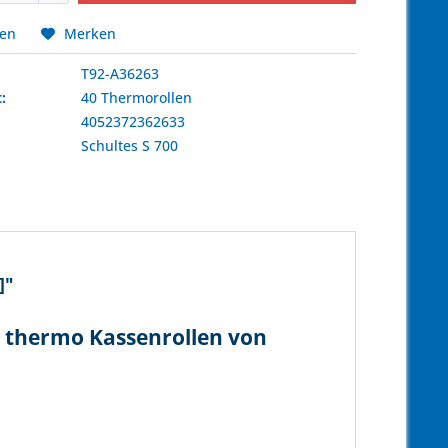
hen
Merken
T92-A36263
:
40 Thermorollen
4052372362633
:
Schultes
S 700
]"
n thermo Kassenrollen von