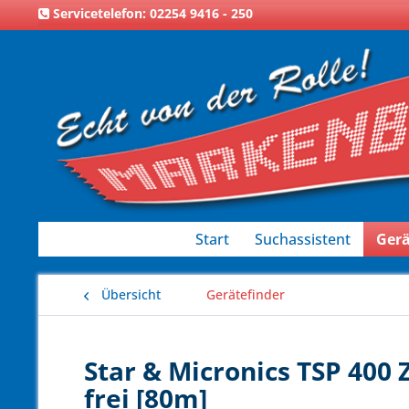
Servicetelefon: 02254 9416 - 250
Start
Suchassistent
Gerä
Übersicht
Gerätefinder
Star & Micronics TSP 400
frei [80m]