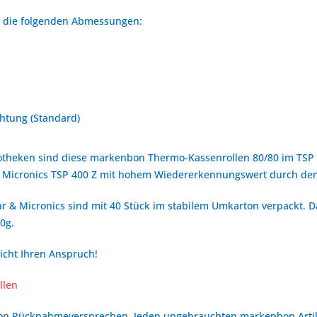
at die folgenden Abmessungen:
htung (Standard)
otheken sind diese markenbon Thermo-Kassenrollen 80/80 im TSP 4
 & Micronics TSP 400 Z mit hohem Wiedererkennungswert durch de
r & Micronics sind mit 40 Stück im stabilem Umkarton verpackt. D
0g.
icht Ihren Anspruch!
llen
bon Rücknahmeversprechen. Jeden ungebrauchten markenbon Arti