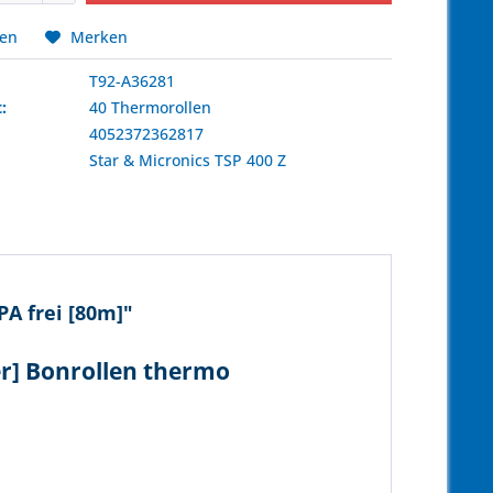
hen
Merken
T92-A36281
:
40 Thermorollen
4052372362817
:
Star & Micronics
TSP 400 Z
A frei [80m]"
er] Bonrollen thermo