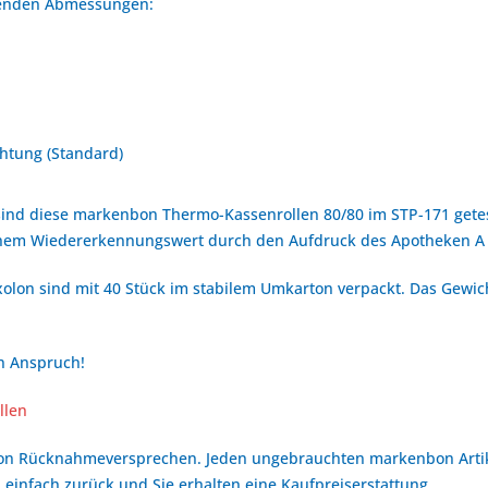
lgenden Abmessungen:
htung (Standard)
ind diese markenbon Thermo-Kassenrollen 80/80 im STP-171 getes
hohem Wiedererkennungswert durch den Aufdruck des Apotheken A
olon sind mit 40 Stück im stabilem Umkarton verpackt. Das Gewich
en Anspruch!
llen
bon Rücknahmeversprechen. Jeden ungebrauchten markenbon Arti
 einfach zurück und Sie erhalten eine Kaufpreiserstattung.