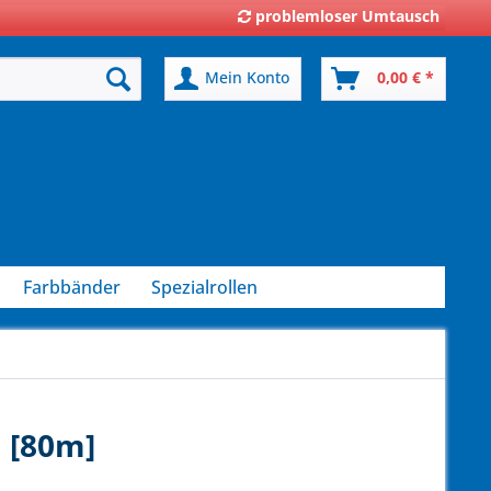
problemloser Umtausch
Mein Konto
0,00 € *
Farbbänder
Spezialrollen
 [80m]