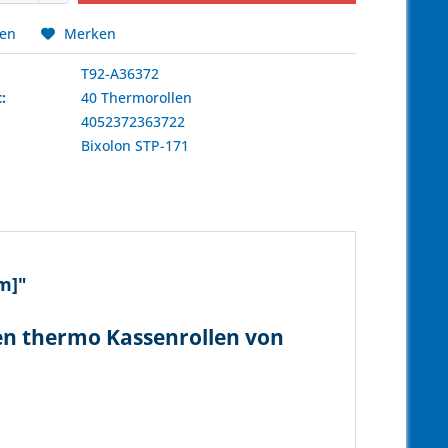
hen
Merken
T92-A36372
:
40 Thermorollen
4052372363722
:
Bixolon
STP-171
m]"
len thermo Kassenrollen von