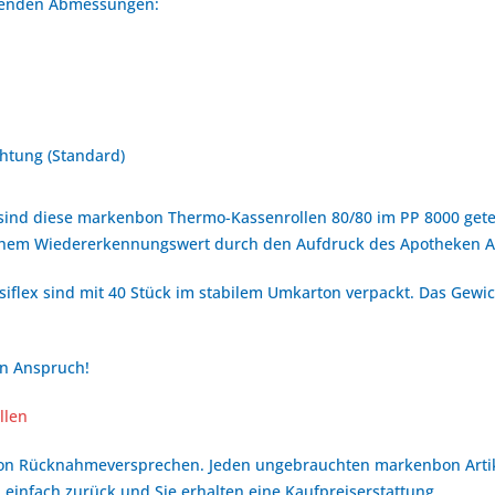
olgenden Abmessungen:
htung (Standard)
sind diese markenbon Thermo-Kassenrollen 80/80 im PP 8000 getes
hohem Wiedererkennungswert durch den Aufdruck des Apotheken A
iflex sind mit 40 Stück im stabilem Umkarton verpackt. Das Gewich
en Anspruch!
llen
bon Rücknahmeversprechen. Jeden ungebrauchten markenbon Arti
 einfach zurück und Sie erhalten eine Kaufpreiserstattung.