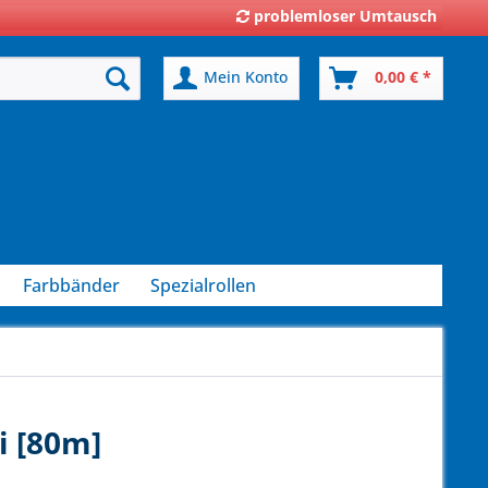
problemloser Umtausch
Mein Konto
0,00 € *
Farbbänder
Spezialrollen
i [80m]