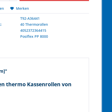
hen
Merken
T92-A36441
:
40 Thermorollen
4052372364415
:
Posiflex
PP 8000
0m]"
len thermo Kassenrollen von