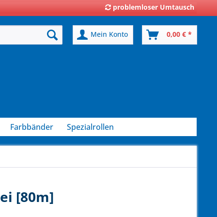
problemloser Umtausch
Mein Konto
0,00 € *
Farbbänder
Spezialrollen
ei [80m]