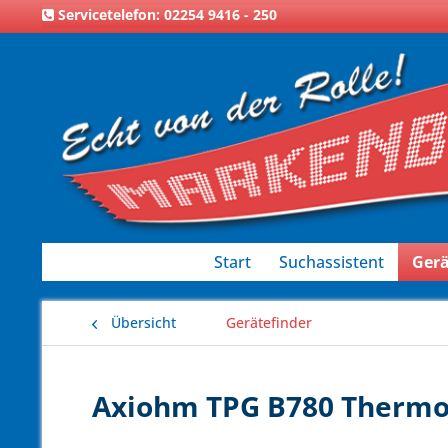
Servicetelefon: 02254 9416 - 250
Start
Suchassistent
Gerä
Übersicht
Gerätefinder
Axiohm TPG B780 Thermor