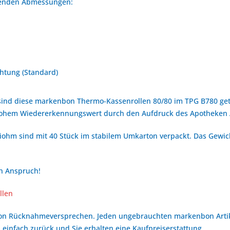
lgenden Abmessungen:
htung (Standard)
ind diese markenbon Thermo-Kassenrollen 80/80 im TPG B780 gete
hohem Wiedererkennungswert durch den Aufdruck des Apotheken
ohm sind mit 40 Stück im stabilem Umkarton verpackt. Das Gewich
en Anspruch!
llen
bon Rücknahmeversprechen. Jeden ungebrauchten markenbon Arti
 einfach zurück und Sie erhalten eine Kaufpreiserstattung.