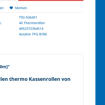
hen
Merken
T92-A36451
:
40 Thermorollen
4052372364514
:
Axiohm
TPG B780
80m]"
llen thermo Kassenrollen von