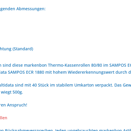
folgenden Abmessungen:
htung (Standard)
n sind diese markenbon Thermo-Kassenrollen 80/80 im SAMPOS ECR
tidata SAMPOS ECR 1880 mit hohem Wiedererkennungswert durch 
tidata sind mit 40 Stück im stabilem Umkarton verpackt. Das Gewi
 wiegt 500g.
hren Anspruch!
llen
bon Rücknahmeversprechen. Jeden ungebrauchten markenbon Arti