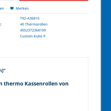
hen
Merken
T92-A36810
:
40 Thermorollen
4052372368109
:
Custom
Kube P
m]"
en thermo Kassenrollen von