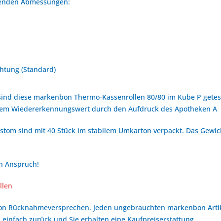
lgenden Abmessungen:
htung (Standard)
ind diese markenbon Thermo-Kassenrollen 80/80 im Kube P getest
hem Wiedererkennungswert durch den Aufdruck des Apotheken A
tom sind mit 40 Stück im stabilem Umkarton verpackt. Das Gewich
en Anspruch!
llen
bon Rücknahmeversprechen. Jeden ungebrauchten markenbon Arti
 einfach zurück und Sie erhalten eine Kaufpreiserstattung.