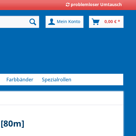
problemloser Umtausch
Mein Konto
0,00 € *
Farbbänder
Spezialrollen
 [80m]