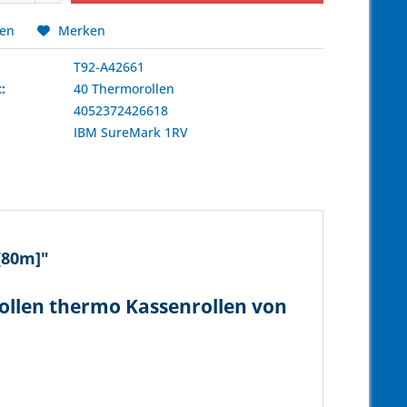
hen
Merken
T92-A42661
:
40 Thermorollen
4052372426618
:
IBM
SureMark 1RV
[80m]"
ollen thermo Kassenrollen von