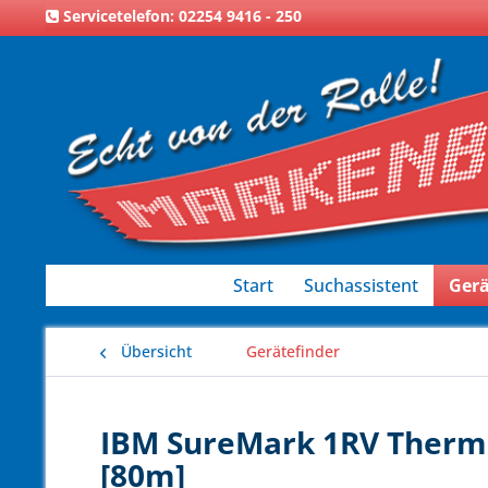
Servicetelefon: 02254 9416 - 250
Start
Suchassistent
Gerä
Übersicht
Gerätefinder
IBM SureMark 1RV Thermo
[80m]