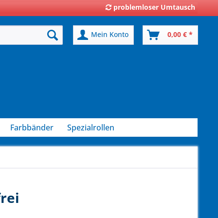
problemloser Umtausch
Mein Konto
0,00 € *
Farbbänder
Spezialrollen
rei