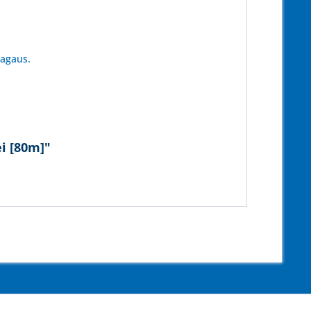
tagaus.
i [80m]"