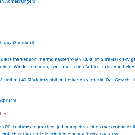
nden Abmessungen:
htung (Standard)
 diese markenbon Thermo-Kassenrollen 80/80 im SureMark 1RV get
 hohem Wiedererkennungswert durch den Aufdruck des Apotheken
 sind mit 40 Stück im stabilem Umkarton verpackt. Das Gewicht de
nspruch!
llen
bon Rücknahmeversprechen. Jeden ungebrauchten markenbon Arti
 einfach zurück und Sie erhalten eine Kaufpreiserstattung.