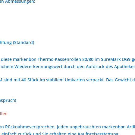
nden Abmessungen:
htung (Standard)
 diese markenbon Thermo-Kassenrollen 80/80 im SureMark DG9 get
 hohem Wiedererkennungswert durch den Aufdruck des Apotheke
 sind mit 40 Stück im stabilem Umkarton verpackt. Das Gewicht de
nspruch!
llen
bon Rücknahmeversprechen. Jeden ungebrauchten markenbon Arti
 einfach zurück und Sie erhalten eine Kaufpreiserstattung.