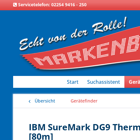
Servicetelefon: 02254 9416 - 250
Start
Suchassistent
Gerä
Übersicht
Gerätefinder
IBM SureMark DG9 Thermo
[80m]