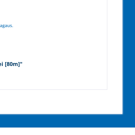
tagaus.
i [80m]"