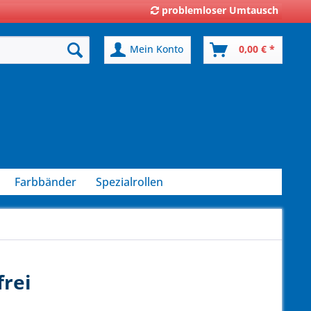
problemloser Umtausch
Mein Konto
0,00 € *
Farbbänder
Spezialrollen
rei