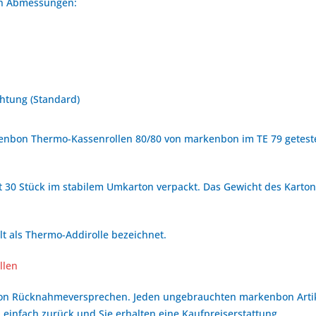
den Abmessungen:
htung (Standard)
enbon Thermo-Kassenrollen 80/80 von markenbon im TE 79 geteste
 30 Stück im stabilem Umkarton verpackt. Das Gewicht des Kartons 
t als Thermo-Addirolle bezeichnet.
llen
bon Rücknahmeversprechen. Jeden ungebrauchten markenbon Arti
 einfach zurück und Sie erhalten eine Kaufpreiserstattung.