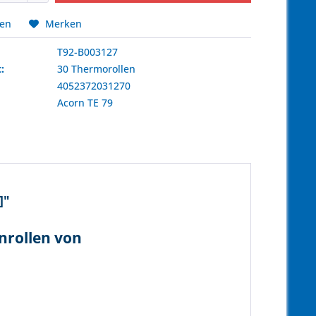
hen
Merken
T92-B003127
:
30 Thermorollen
4052372031270
:
Acorn
TE 79
]"
nrollen von