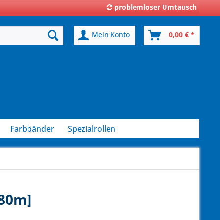
problemloser Umtausch
Mein Konto
0,00 € *
Farbbänder
Spezialrollen
[80m]