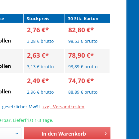
se
Stückpreis
30 Stk. Karton
2,76 €*
82,80 €*
llen
3,28 € brutto
98,53 € brutto
2,63 €*
78,90 €*
llen
3,13 € brutto
93,89 € brutto
2,49 €*
74,70 €*
llen
2,96 € brutto
88,89 € brutto
l. gesetzlicher MwSt.
zzgl. Versandkosten
erbar, Lieferfrist 1-3 Tage.
In den
Warenkorb