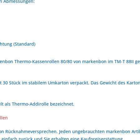
den Abmessungen:
htung (Standard)
enbon Thermo-Kassenrollen 80/80 von markenbon im TM-T 88II get
 30 Stück im stabilem Umkarton verpackt. Das Gewicht des Kartons
t als Thermo-Addirolle bezeichnet.
llen
bon Rücknahmeversprechen. Jeden ungebrauchten markenbon Arti
 einfach zurück und Sie erhalten eine Kaufpreiserstattung.