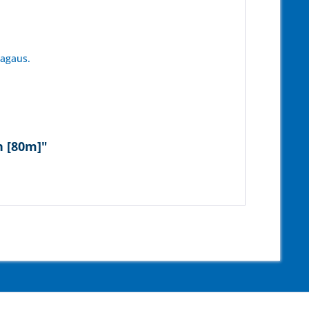
tagaus.
n [80m]"