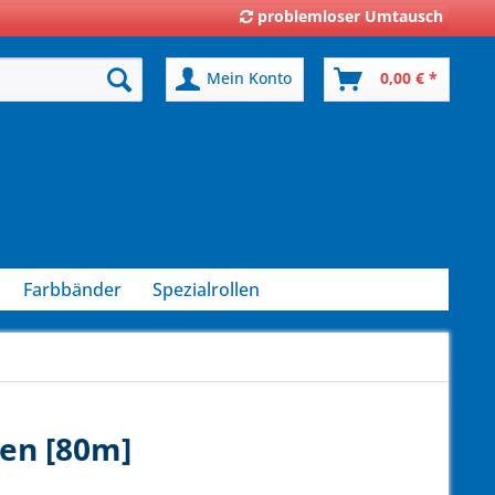
problemloser Umtausch
Mein Konto
0,00 € *
Farbbänder
Spezialrollen
len [80m]