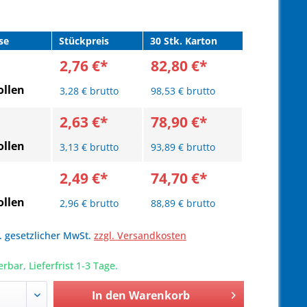
se
Stückpreis
30 Stk. Karton
2,76 €*
82,80 €*
llen
3,28 € brutto
98,53 € brutto
2,63 €*
78,90 €*
llen
3,13 € brutto
93,89 € brutto
2,49 €*
74,70 €*
llen
2,96 € brutto
88,89 € brutto
l. gesetzlicher MwSt.
zzgl. Versandkosten
erbar, Lieferfrist 1-3 Tage.
In den
Warenkorb