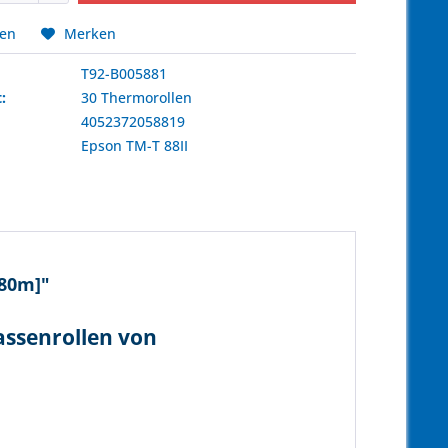
hen
Merken
T92-B005881
:
30 Thermorollen
4052372058819
:
Epson
TM-T 88II
[80m]"
assenrollen von