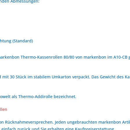
genden Abmessungen:
htung (Standard)
rkenbon Thermo-Kassenrollen 80/80 von markenbon im A10-CB get
mit 30 Stück im stabilem Umkarton verpackt. Das Gewicht des Kart
welt als Thermo-Addirolle bezeichnet.
llen
bon Rücknahmeversprechen. Jeden ungebrauchten markenbon Arti
 einfach zurück und Sie erhalten eine Kaufpreiserstattung.