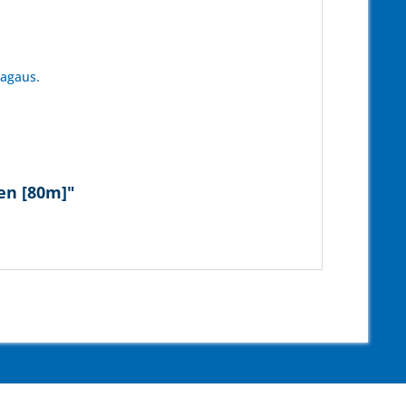
tagaus.
en [80m]"