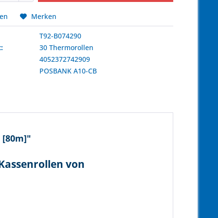
hen
Merken
T92-B074290
:
30 Thermorollen
4052372742909
:
POSBANK
A10-CB
 [80m]"
Kassenrollen von