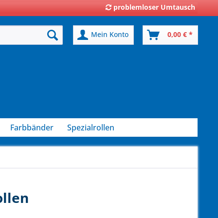
problemloser Umtausch
Mein Konto
0,00 € *
Farbbänder
Spezialrollen
llen