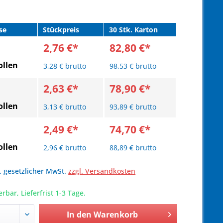
se
Stückpreis
30 Stk. Karton
2,76 €*
82,80 €*
llen
3,28 € brutto
98,53 € brutto
2,63 €*
78,90 €*
llen
3,13 € brutto
93,89 € brutto
2,49 €*
74,70 €*
llen
2,96 € brutto
88,89 € brutto
l. gesetzlicher MwSt.
zzgl. Versandkosten
erbar, Lieferfrist 1-3 Tage.
In den
Warenkorb