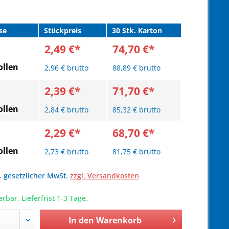
se
Stückpreis
30 Stk. Karton
2,49 €*
74,70 €*
llen
2,96 € brutto
88,89 € brutto
2,39 €*
71,70 €*
llen
2,84 € brutto
85,32 € brutto
2,29 €*
68,70 €*
llen
2,73 € brutto
81,75 € brutto
l. gesetzlicher MwSt.
zzgl. Versandkosten
erbar, Lieferfrist 1-3 Tage.
In den
Warenkorb