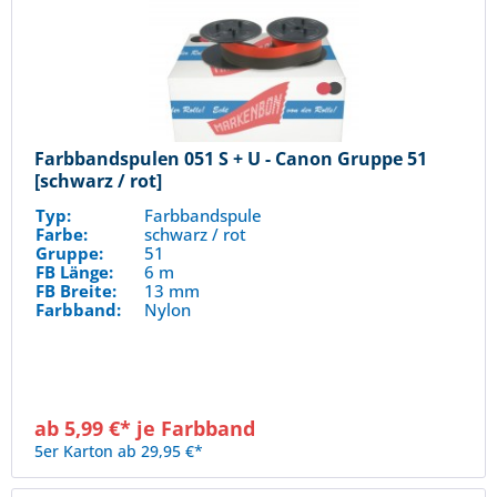
Farbbandspulen 051 S + U - Canon Gruppe 51
[schwarz / rot]
Typ:
Farbbandspule
Farbe:
schwarz / rot
Gruppe:
51
FB Länge:
6 m
FB Breite:
13 mm
Farbband:
Nylon
ab 5,99 €* je Farbband
5er Karton ab 29,95 €*