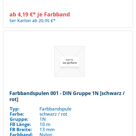
ab 4,19 €* je Farbband
5er Karton ab 20,95 €*
Farbbandspulen 001 - DIN Gruppe 1N [schwarz /
rot]
Typ:
Farbbandspule
Farbe:
schwarz / rot
Gruppe:
1N
FB Länge:
10 m
FB Breite:
13 mm
Farbband:
Nylon