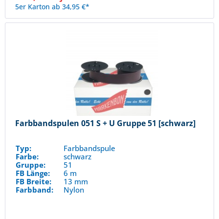
5er Karton ab 34,95 €*
Farbbandspulen 051 S + U Gruppe 51 [schwarz]
Typ:
Farbbandspule
Farbe:
schwarz
Gruppe:
51
FB Länge:
6 m
FB Breite:
13 mm
Farbband:
Nylon