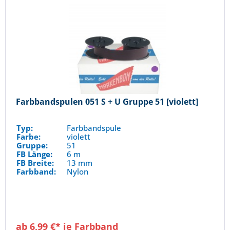
Farbbandspulen 051 S + U Gruppe 51 [violett]
Typ:
Farbbandspule
Farbe:
violett
Gruppe:
51
FB Länge:
6 m
FB Breite:
13 mm
Farbband:
Nylon
ab 6,99 €* je Farbband