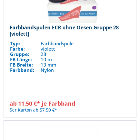
Farbbandspulen ECR ohne Oesen Gruppe 28
[violett]
Typ:
Farbbandspule
Farbe:
violett
Gruppe:
28
FB Länge:
10 m
FB Breite:
13 mm
Farbband:
Nylon
ab 11,50 €* je Farbband
5er Karton ab 57,50 €*