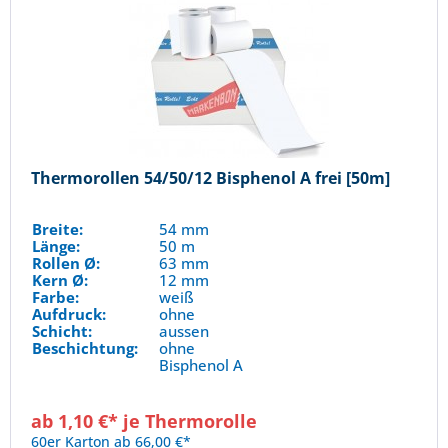
Thermorollen 54/50/12 Bisphenol A frei [50m]
Breite:
54 mm
Länge:
50 m
Rollen Ø:
63 mm
Kern Ø:
12 mm
Farbe:
weiß
Aufdruck:
ohne
Schicht:
aussen
Beschichtung:
ohne
Bisphenol A
ab 1,10 €* je Thermorolle
60er Karton ab 66,00 €*