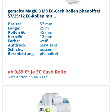
gemalto MagIC 3 M8 EC-Cash Rollen phenolfrei
57/25/12 EC-Rollen mit...
Breite:
57 mm
Länge:
25 m
Rollen Ø:
45 mm
Kern Ø:
12 mm
Farbe:
weiß
Aufdruck:
SEPA Text
Schicht:
aussen
Beschichtung:
phenolfrei
ab 0,89 €* je EC Cash Rolle
50er Karton ab 44,50 €*