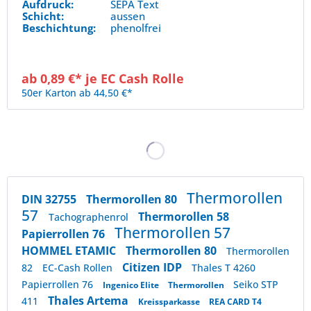
Aufdruck:
SEPA Text
Schicht:
aussen
Beschichtung:
phenolfrei
ab 0,89 €* je EC Cash Rolle
50er Karton ab 44,50 €*
Thermorollen
DIN 32755
Thermorollen 80
57
Thermorollen 58
Tachographenrol
Thermorollen 57
Papierrollen 76
HOMMEL ETAMIC
Thermorollen 80
Thermorollen
Citizen IDP
82
EC-Cash Rollen
Thales T 4260
Papierrollen 76
Seiko STP
Ingenico Elite
Thermorollen
Thales Artema
411
Kreissparkasse
REA CARD T4