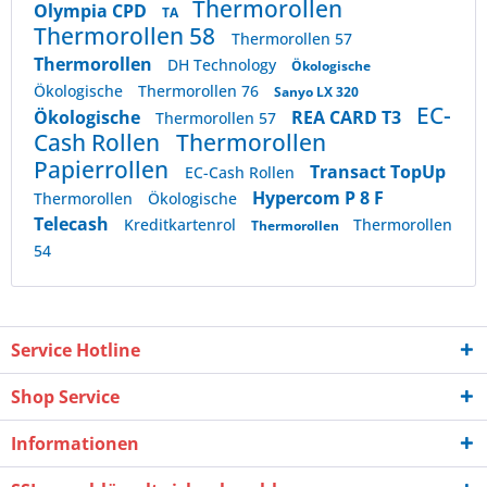
Thermorollen
Olympia CPD
TA
Thermorollen 58
Thermorollen 57
Thermorollen
DH Technology
Ökologische
Ökologische
Thermorollen 76
Sanyo LX 320
EC-
Ökologische
REA CARD T3
Thermorollen 57
Cash Rollen
Thermorollen
Papierrollen
Transact TopUp
EC-Cash Rollen
Hypercom P 8 F
Thermorollen
Ökologische
Telecash
Kreditkartenrol
Thermorollen
Thermorollen
54
Service Hotline
Shop Service
Informationen