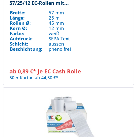
57/25/12 EC-Rollen mit...
Breite:
57 mm
Länge:
25 m
Rollen Ø:
45 mm
Kern Ø:
12 mm
Farbe:
weiß
Aufdruck:
SEPA Text
Schicht:
aussen
Beschichtung:
phenolfrei
ab 0,89 €* je EC Cash Rolle
50er Karton ab 44,50 €*