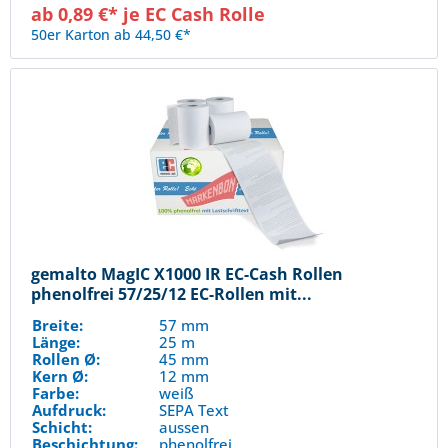
ab 0,89 €* je EC Cash Rolle
50er Karton ab 44,50 €*
gemalto MagIC X1000 IR EC-Cash Rollen
phenolfrei 57/25/12 EC-Rollen mit...
Breite:
57 mm
Länge:
25 m
Rollen Ø:
45 mm
Kern Ø:
12 mm
Farbe:
weiß
Aufdruck:
SEPA Text
Schicht:
aussen
Beschichtung:
phenolfrei