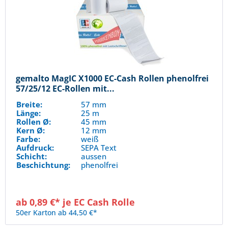
gemalto MagIC X1000 EC-Cash Rollen phenolfrei
57/25/12 EC-Rollen mit...
Breite:
57 mm
Länge:
25 m
Rollen Ø:
45 mm
Kern Ø:
12 mm
Farbe:
weiß
Aufdruck:
SEPA Text
Schicht:
aussen
Beschichtung:
phenolfrei
ab 0,89 €* je EC Cash Rolle
50er Karton ab 44,50 €*