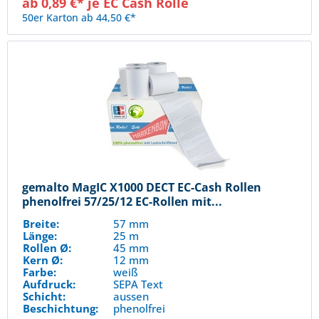
ab 0,89 €* je EC Cash Rolle
50er Karton ab 44,50 €*
gemalto MagIC X1000 DECT EC-Cash Rollen
phenolfrei 57/25/12 EC-Rollen mit...
Breite:
57 mm
Länge:
25 m
Rollen Ø:
45 mm
Kern Ø:
12 mm
Farbe:
weiß
Aufdruck:
SEPA Text
Schicht:
aussen
Beschichtung:
phenolfrei