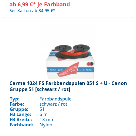
ab 6,99 €* je Farbband
5er Karton ab 34,95 €*
Carma 1024 FS Farbbandspulen 051 S + U - Canon
Gruppe 51 [schwarz / rot]
Typ:
Farbbandspule
Farbe:
schwarz / rot
Gruppe:
51
FB Länge:
6 m
FB Breite:
13 mm
Farbband:
Nylon