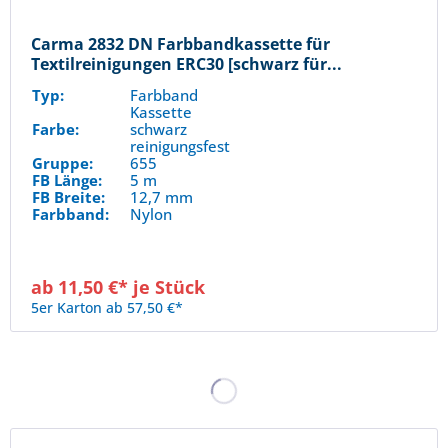
Carma 2832 DN Farbbandkassette für
Textilreinigungen ERC30 [schwarz für...
Typ:
Farbband
Kassette
Farbe:
schwarz
reinigungsfest
Gruppe:
655
FB Länge:
5 m
FB Breite:
12,7 mm
Farbband:
Nylon
ab 11,50 €* je Stück
5er Karton ab 57,50 €*