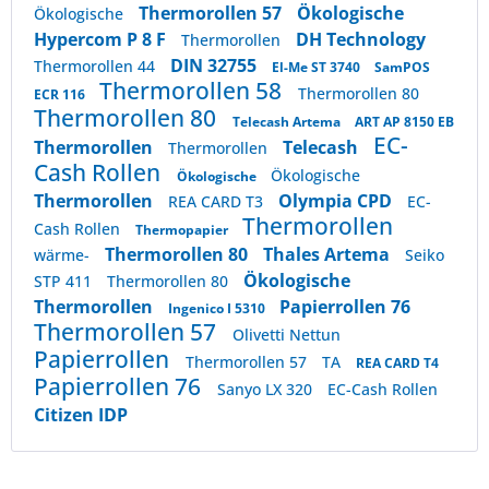
Thermorollen 57
Ökologische
Ökologische
Hypercom P 8 F
DH Technology
Thermorollen
DIN 32755
Thermorollen 44
El-Me ST 3740
SamPOS
Thermorollen 58
Thermorollen 80
ECR 116
Thermorollen 80
Telecash Artema
ART AP 8150 EB
EC-
Thermorollen
Telecash
Thermorollen
Cash Rollen
Ökologische
Ökologische
Thermorollen
Olympia CPD
REA CARD T3
EC-
Thermorollen
Cash Rollen
Thermopapier
Thermorollen 80
Thales Artema
wärme-
Seiko
Ökologische
STP 411
Thermorollen 80
Thermorollen
Papierrollen 76
Ingenico I 5310
Thermorollen 57
Olivetti Nettun
Papierrollen
Thermorollen 57
TA
REA CARD T4
Papierrollen 76
Sanyo LX 320
EC-Cash Rollen
Citizen IDP