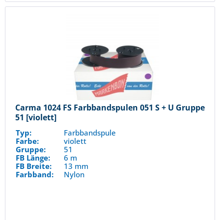
Carma 1024 FS Farbbandspulen 051 S + U Gruppe
51 [violett]
Typ:
Farbbandspule
Farbe:
violett
Gruppe:
51
FB Länge:
6 m
FB Breite:
13 mm
Farbband:
Nylon