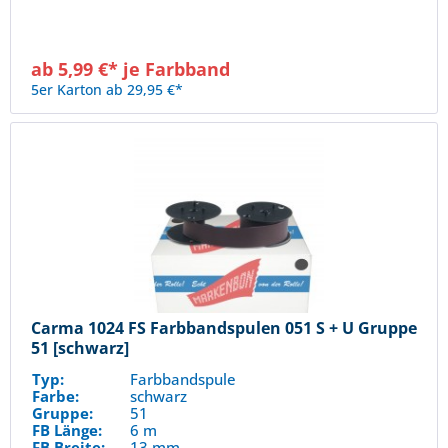
ab 5,99 €* je Farbband
5er Karton ab 29,95 €*
Carma 1024 FS Farbbandspulen 051 S + U Gruppe
51 [schwarz]
Typ:
Farbbandspule
Farbe:
schwarz
Gruppe:
51
FB Länge:
6 m
FB Breite:
13 mm