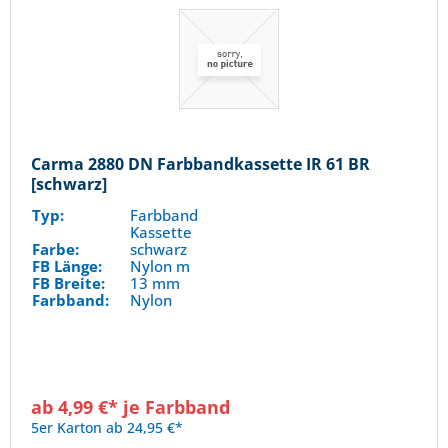
Carma 2880 DN Farbbandkassette IR 61 BR
[schwarz]
Typ:
Farbband
Kassette
Farbe:
schwarz
FB Länge:
Nylon m
FB Breite:
13 mm
Farbband:
Nylon
ab 4,99 €* je Farbband
5er Karton ab 24,95 €*