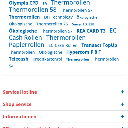
Thermorollen
Olympia CPD
TA
Thermorollen 58
Thermorollen 57
Thermorollen
DH Technology
Ökologische
Ökologische
Thermorollen 76
Sanyo LX 320
EC-
Ökologische
REA CARD T3
Thermorollen 57
Cash Rollen
Thermorollen
Papierrollen
Transact TopUp
EC-Cash Rollen
Hypercom P 8 F
Thermorollen
Ökologische
Telecash
Kreditkartenrol
Thermorollen
Thermorollen
54
Service Hotline
Shop Service
Informationen