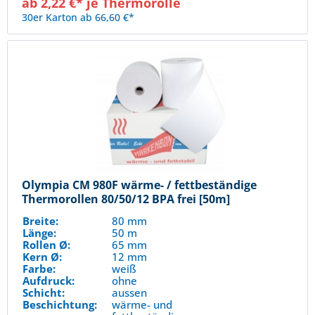
ab 2,22 €* je Thermorolle
30er Karton ab 66,60 €*
Olympia CM 980F wärme- / fettbeständige
Thermorollen 80/50/12 BPA frei [50m]
Breite:
80 mm
Länge:
50 m
Rollen Ø:
65 mm
Kern Ø:
12 mm
Farbe:
weiß
Aufdruck:
ohne
Schicht:
aussen
Beschichtung:
wärme- und