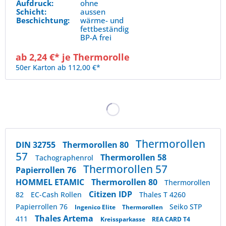
Aufdruck:
ohne
Schicht:
aussen
Beschichtung:
wärme- und
fettbeständig
BP-A frei
ab 2,24 €* je Thermorolle
50er Karton ab 112,00 €*
Thermorollen
DIN 32755
Thermorollen 80
57
Thermorollen 58
Tachographenrol
Thermorollen 57
Papierrollen 76
HOMMEL ETAMIC
Thermorollen 80
Thermorollen
Citizen IDP
82
EC-Cash Rollen
Thales T 4260
Papierrollen 76
Seiko STP
Ingenico Elite
Thermorollen
Thales Artema
411
Kreissparkasse
REA CARD T4