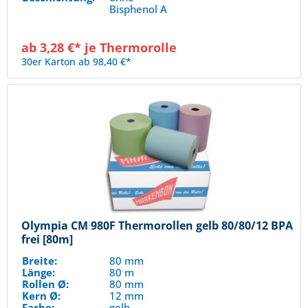
Bisphenol A
ab 3,28 €* je Thermorolle
30er Karton ab 98,40 €*
Olympia CM 980F Thermorollen gelb 80/80/12 BPA
frei [80m]
Breite:
80 mm
Länge:
80 m
Rollen Ø:
80 mm
Kern Ø:
12 mm
Farbe:
gelb