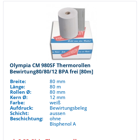
Olympia CM 980SF Thermorollen
Bewirtung80/80/12 BPA frei [80m]
Breite:
80 mm
Länge:
80 m
Rollen Ø:
80 mm
Kern Ø:
12 mm
Farbe:
weiß
Aufdruck:
Bewirtungsbeleg
Schicht:
aussen
Beschichtung:
ohne
Bisphenol A