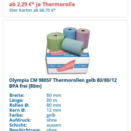
ab 2,29 €* je Thermorolle
30er Karton ab 68,70 €*
Olympia CM 980SF Thermorollen gelb 80/80/12
BPA frei [80m]
Breite:
80 mm
Länge:
80 m
Rollen Ø:
80 mm
Kern Ø:
12 mm
Farbe:
gelb
Aufdruck:
ohne
Schicht:
aussen
Beschichtung:
ohne