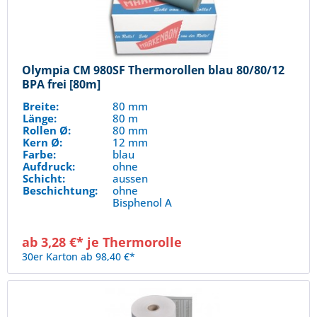
Olympia CM 980SF Thermorollen blau 80/80/12
BPA frei [80m]
Breite:
80 mm
Länge:
80 m
Rollen Ø:
80 mm
Kern Ø:
12 mm
Farbe:
blau
Aufdruck:
ohne
Schicht:
aussen
Beschichtung:
ohne
Bisphenol A
ab 3,28 €* je Thermorolle
30er Karton ab 98,40 €*