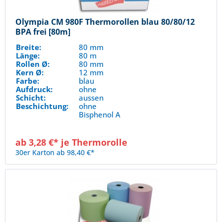
Olympia CM 980F Thermorollen blau 80/80/12
BPA frei [80m]
Breite:
80 mm
Länge:
80 m
Rollen Ø:
80 mm
Kern Ø:
12 mm
Farbe:
blau
Aufdruck:
ohne
Schicht:
aussen
Beschichtung:
ohne
Bisphenol A
ab 3,28 €* je Thermorolle
30er Karton ab 98,40 €*