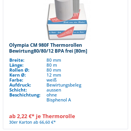
Olympia CM 980F Thermorollen
Bewirtung80/80/12 BPA frei [80m]
Breite:
80 mm
Länge:
80 m
Rollen Ø:
80 mm
Kern Ø:
12 mm
Farbe:
weiß
Aufdruck:
Bewirtungsbeleg
Schicht:
aussen
Beschichtung:
ohne
Bisphenol A
ab 2,22 €* je Thermorolle
30er Karton ab 66,60 €*