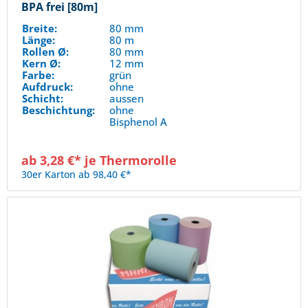
BPA frei [80m]
Breite:
80 mm
Länge:
80 m
Rollen Ø:
80 mm
Kern Ø:
12 mm
Farbe:
grün
Aufdruck:
ohne
Schicht:
aussen
Beschichtung:
ohne
Bisphenol A
ab 3,28 €* je Thermorolle
30er Karton ab 98,40 €*