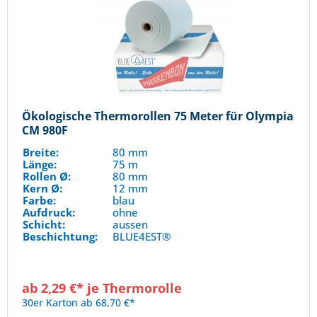
Ökologische Thermorollen 75 Meter für Olympia
CM 980F
Breite:
80 mm
Länge:
75 m
Rollen Ø:
80 mm
Kern Ø:
12 mm
Farbe:
blau
Aufdruck:
ohne
Schicht:
aussen
Beschichtung:
BLUE4EST®
ab 2,29 €* je Thermorolle
30er Karton ab 68,70 €*