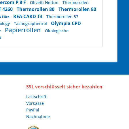
ercom P 8 F
Olivetti Nettun
Thermorollen
T 4260
Thermorollen 80
Thermorollen 80
REA CARD T3
Thermorollen 57
 Elite
Olympia CPD
ology
Tachographenrol
Papierrollen
e
Ökologische
0
SSL verschlüsselt sicher bezahlen
Lastschrift
Vorkasse
PayPal
Nachnahme