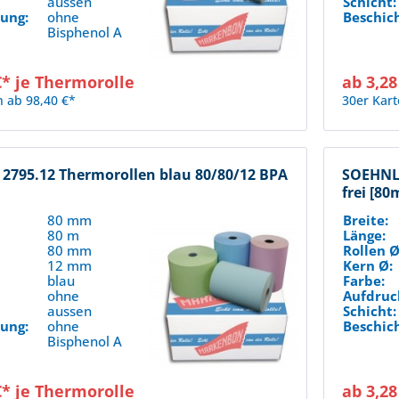
aussen
Schicht:
ung:
ohne
Beschic
Bisphenol A
€* je Thermorolle
ab 3,28
n ab 98,40 €*
30er Kart
2795.12 Thermorollen blau 80/80/12 BPA
SOEHNLE
]
frei [80
80 mm
Breite:
80 m
Länge:
80 mm
Rollen Ø
12 mm
Kern Ø:
blau
Farbe:
:
ohne
Aufdruc
aussen
Schicht:
ung:
ohne
Beschic
Bisphenol A
€* je Thermorolle
ab 3,28