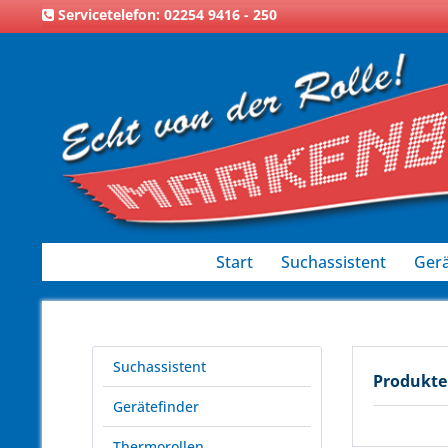
Servicetelefon: 02254 9416 - 250
Start
Suchassistent
Gerä
Suchassistent
Produkte
Gerätefinder
Thermorollen