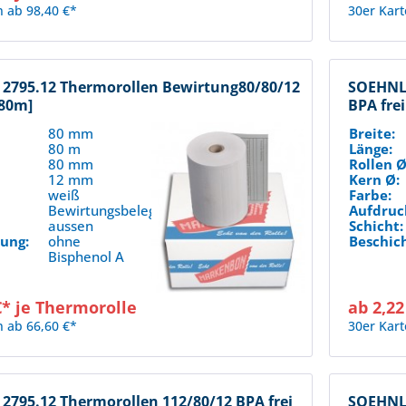
n ab 98,40 €*
30er Kart
2795.12 Thermorollen Bewirtung80/80/12
SOEHNLE
[80m]
BPA frei
80 mm
Breite:
80 m
Länge:
80 mm
Rollen Ø
12 mm
Kern Ø:
weiß
Farbe:
:
Bewirtungsbeleg
Aufdruc
aussen
Schicht:
ung:
ohne
Beschic
Bisphenol A
€* je Thermorolle
ab 2,22
n ab 66,60 €*
30er Kart
2795.12 Thermorollen 112/80/12 BPA frei
SOEHNLE