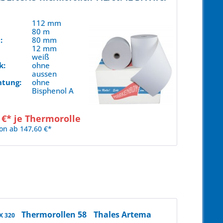
112 mm
80 m
:
80 mm
12 mm
weiß
k:
ohne
aussen
htung:
ohne
Bisphenol A
 €* je Thermorolle
on ab 147,60 €*
Thermorollen 58
Thales Artema
X 320