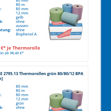
80 mm
80 m
:
80 mm
12 mm
gelb
k:
ohne
aussen
htung:
ohne
Bisphenol A
 €* je Thermorolle
on ab 98,40 €*
 2795.13 Thermorollen grün 80/80/12 BPA
m]
80 mm
80 m
:
80 mm
12 mm
grün
k:
ohne