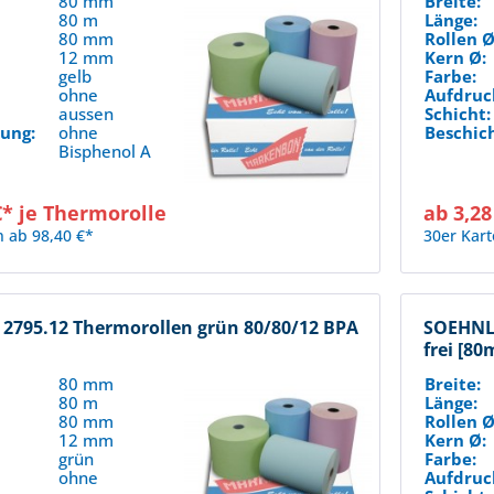
80 mm
Breite:
80 m
Länge:
80 mm
Rollen Ø
12 mm
Kern Ø:
gelb
Farbe:
:
ohne
Aufdruc
aussen
Schicht:
ung:
ohne
Beschic
Bisphenol A
€* je Thermorolle
ab 3,28
n ab 98,40 €*
30er Kart
2795.12 Thermorollen grün 80/80/12 BPA
SOEHNLE
]
frei [80
80 mm
Breite:
80 m
Länge:
80 mm
Rollen Ø
12 mm
Kern Ø:
grün
Farbe:
:
ohne
Aufdruc