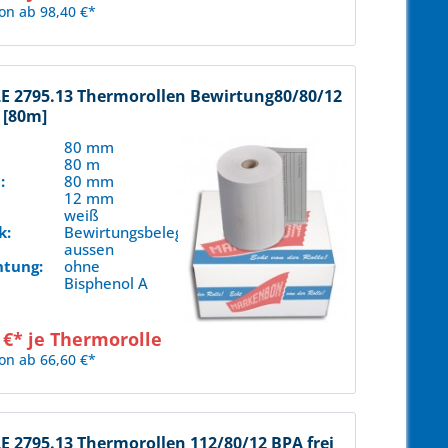
on ab 98,40 €*
 2795.13 Thermorollen Bewirtung80/80/12
 [80m]
80 mm
80 m
:
80 mm
12 mm
weiß
k:
Bewirtungsbeleg
aussen
htung:
ohne
Bisphenol A
 €* je Thermorolle
on ab 66,60 €*
 2795.13 Thermorollen 112/80/12 BPA frei