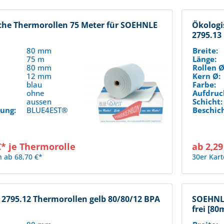
che Thermorollen 75 Meter für SOEHNLE
Ökologi
2795.13
80 mm
Breite:
75 m
Länge:
80 mm
Rollen Ø
12 mm
Kern Ø:
blau
Farbe:
:
ohne
Aufdruc
aussen
Schicht:
ung:
BLUE4EST®
Beschic
€* je Thermorolle
ab 2,29
n ab 68,70 €*
30er Kart
2795.12 Thermorollen gelb 80/80/12 BPA
SOEHNLE
]
frei [80