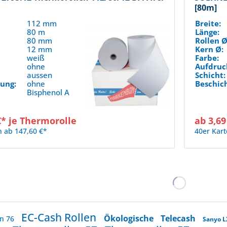
[80m]
112 mm
Breite:
80 m
Länge:
80 mm
Rollen Ø
12 mm
Kern Ø:
weiß
Farbe:
:
ohne
Aufdruc
aussen
Schicht:
ung:
ohne
Beschic
Bisphenol A
€* je Thermorolle
ab 3,69
n ab 147,60 €*
40er Kart
EC-Cash Rollen
Ökologische
Telecash
en 76
Sanyo L