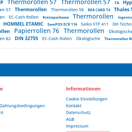
Thermorollen 57
Thermorollen 57
DP
Hyp
TA
Thermorollen
Thales 
len 57
Thermorollen 58
REA CARD T4
Thermorollen
len
EC-Cash Rollen
Kreissparkasse
Ingenico
HOMMEL ETAMIC
Seiko STP 411
DH Techn
e
SamPOS ECR 116
Papierrollen 76
Thermorollen
ollen
Ökologisch
DIN 32755
len 82
EC-Cash Rollen
Ökologische
Thermorollen 8
ce
Informationen
Cookie Einstellungen
 Zahlungsbedingungen
Kontakt
ht
Datenschutz
AGB
Impressum