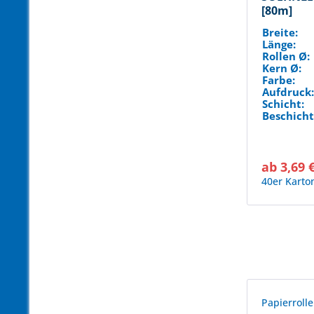
[80m]
Breite:
Länge:
Rollen Ø:
Kern Ø:
Farbe:
Aufdruck
Schicht:
Beschicht
ab 3,69 
40er Karto
Papierroll