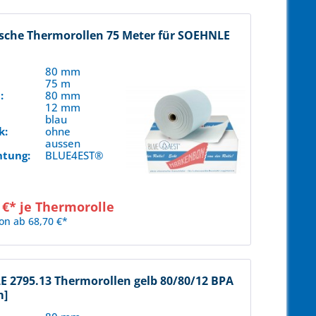
sche Thermorollen 75 Meter für SOEHNLE
80 mm
75 m
:
80 mm
12 mm
blau
k:
ohne
aussen
htung:
BLUE4EST®
 €* je Thermorolle
on ab 68,70 €*
 2795.13 Thermorollen gelb 80/80/12 BPA
m]