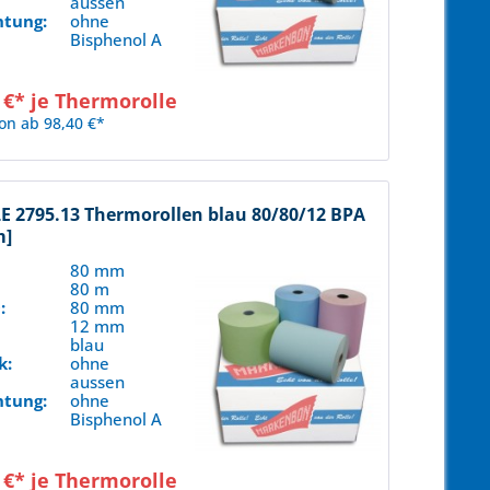
aussen
htung:
ohne
Bisphenol A
 €* je Thermorolle
on ab 98,40 €*
 2795.13 Thermorollen blau 80/80/12 BPA
m]
80 mm
80 m
:
80 mm
12 mm
blau
k:
ohne
aussen
htung:
ohne
Bisphenol A
 €* je Thermorolle